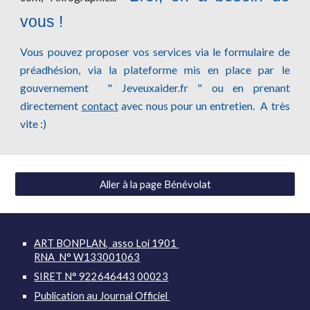
vous !
Vous pouvez proposer vos services via le formulaire de
préadhésion, via la plateforme mis en place par le
gouvernement " Jeveuxaider.fr " ou en prenant
directement
contact
avec nous pour un entretien. A très
vite :)
Aller à la page Bénévolat
ART BONPLAN
,
asso
Loi 1901
RNA N° W133001063
SIRET N° 922646443 00023
P
ubli
cation
au Journal Officiel